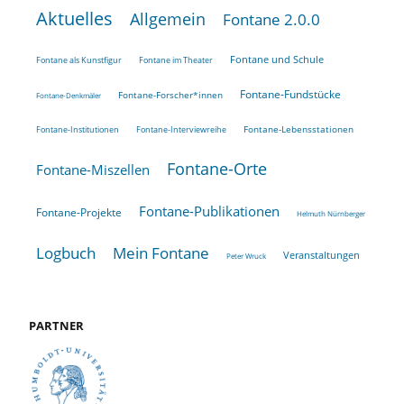
Aktuelles
Allgemein
Fontane 2.0.0
Fontane und Schule
Fontane als Kunstfigur
Fontane im Theater
Fontane-Fundstücke
Fontane-Forscher*innen
Fontane-Denkmäler
Fontane-Lebensstationen
Fontane-Institutionen
Fontane-Interviewreihe
Fontane-Orte
Fontane-Miszellen
Fontane-Publikationen
Fontane-Projekte
Helmuth Nürnberger
Logbuch
Mein Fontane
Veranstaltungen
Peter Wruck
PARTNER