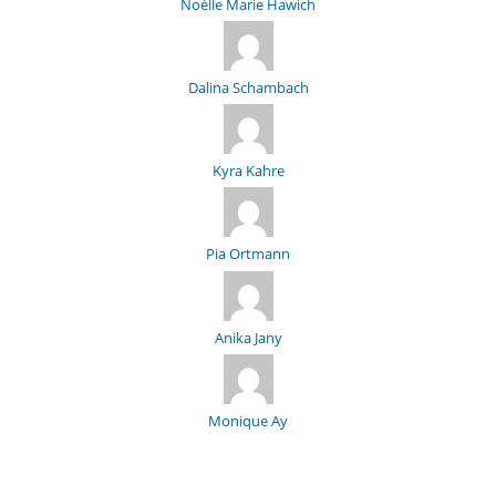
Noélle Marie Hawich
Dalina Schambach
Kyra Kahre
Pia Ortmann
Anika Jany
Monique Ay