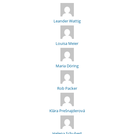
Leander Wattig
Louisa Meier
Maria Döring
Rob Packer
Klára Prešnajderová
Helena Schubert