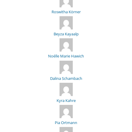
Roswitha Körner
Beyza Kayaalp
Noélle Marie Hawich
Dalina Schambach
Kyra Kahre
Pia Ortmann