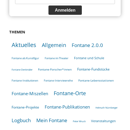
Anmelden
THEMEN
Aktuelles
Allgemein
Fontane 2.0.0
Fontane und Schule
Fontane als Kunstfigur
Fontane im Theater
Fontane-Fundstücke
Fontane-Forscher*innen
Fontane-Denkmäler
Fontane-Lebensstationen
Fontane-Institutionen
Fontane-Interviewreihe
Fontane-Orte
Fontane-Miszellen
Fontane-Publikationen
Fontane-Projekte
Helmuth Nürnberger
Logbuch
Mein Fontane
Veranstaltungen
Peter Wruck