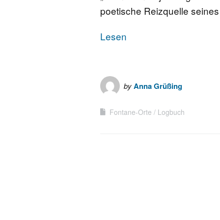
poetische Reizquelle seine
Lesen
by
Anna Grüßing
Fontane-Orte
Logbuch