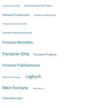
Fontane-Forscher*innen
Fontane-Denkmäler
Fontane-Fundstücke
Fontane-Institutionen
Fontane-Interviewreihe
Fontane-Lebensstationen
Fontane-Miszellen
Fontane-Orte
Fontane-Projekte
Fontane-Publikationen
Logbuch
Helmuth Nürnberger
Mein Fontane
Peter Wruck
Veranstaltungen