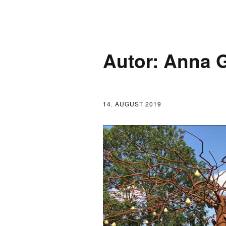
AKTUELLES
Autor:
Anna 
LOGBUCH
FONTANE 2.0.0
14. AUGUST 2019
FONTANE ALS K
FONTANE UND 
FONTANE-
FORSCHER*INN
FONTANE-INSTI