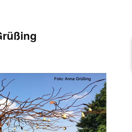
ARTIKEL VORSCHLAGEN
Grüßing
FONTANE-INTERVIEWREIHE
UNSTFIGUR
SCHULE
EN
TUTIONEN