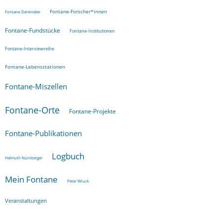
Fontane-Forscher*innen
Fontane-Denkmäler
Fontane-Fundstücke
Fontane-Institutionen
Fontane-Interviewreihe
Fontane-Lebensstationen
Fontane-Miszellen
Fontane-Orte
Fontane-Projekte
Fontane-Publikationen
Logbuch
Helmuth Nürnberger
Mein Fontane
Peter Wruck
Veranstaltungen