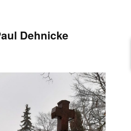
ARTIKEL VORSCHLAGEN
aul Dehnicke
FONTANE-INTERVIEWREIHE
UNSTFIGUR
SCHULE
EN
TUTIONEN