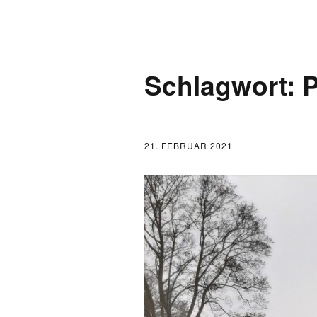
AKTUELLES
Schlagwort:
P
LOGBUCH
FONTANE 2.0.0
21. FEBRUAR 2021
FONTANE ALS K
FONTANE UND 
FONTANE-
FORSCHER*INN
FONTANE-INSTI