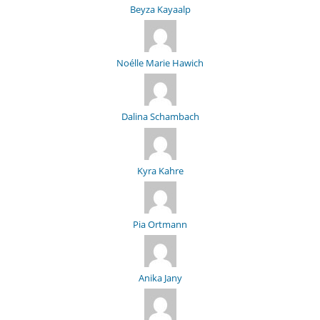
Beyza Kayaalp
Noélle Marie Hawich
Dalina Schambach
Kyra Kahre
Pia Ortmann
Anika Jany