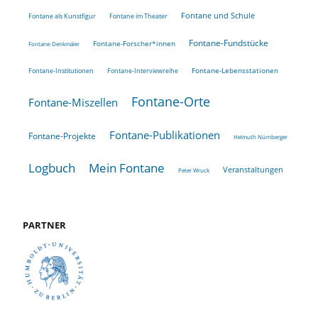
Fontane und Schule
Fontane als Kunstfigur
Fontane im Theater
Fontane-Fundstücke
Fontane-Forscher*innen
Fontane-Denkmäler
Fontane-Lebensstationen
Fontane-Institutionen
Fontane-Interviewreihe
Fontane-Orte
Fontane-Miszellen
Fontane-Publikationen
Fontane-Projekte
Helmuth Nürnberger
Logbuch
Mein Fontane
Veranstaltungen
Peter Wruck
PARTNER