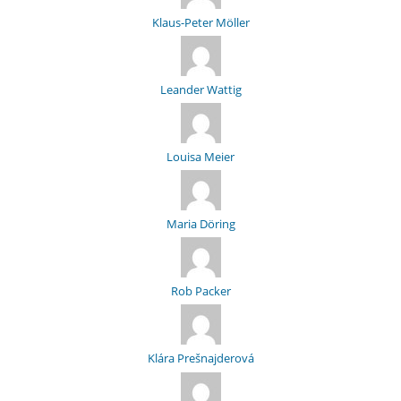
Klaus-Peter Möller
Leander Wattig
Louisa Meier
Maria Döring
Rob Packer
Klára Prešnajderová