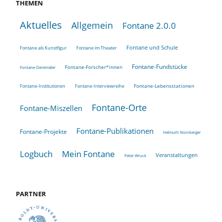
THEMEN
Aktuelles
Allgemein
Fontane 2.0.0
Fontane und Schule
Fontane als Kunstfigur
Fontane im Theater
Fontane-Fundstücke
Fontane-Forscher*innen
Fontane-Denkmäler
Fontane-Lebensstationen
Fontane-Institutionen
Fontane-Interviewreihe
Fontane-Orte
Fontane-Miszellen
Fontane-Publikationen
Fontane-Projekte
Helmuth Nürnberger
Logbuch
Mein Fontane
Veranstaltungen
Peter Wruck
PARTNER