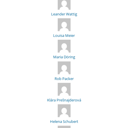
Leander Wattig
Louisa Meier
Maria Döring
Rob Packer
Klára Prešnajderová
Helena Schubert