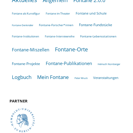
Allgemein
Fontane 2.0.0
Fontane und Schule
Fontane als Kunstfigur
Fontane im Theater
Fontane-Fundstücke
Fontane-Forscher*innen
Fontane-Denkmäler
Fontane-Lebensstationen
Fontane-Institutionen
Fontane-Interviewreihe
Fontane-Orte
Fontane-Miszellen
Fontane-Publikationen
Fontane-Projekte
Helmuth Nürnberger
Logbuch
Mein Fontane
Veranstaltungen
Peter Wruck
PARTNER