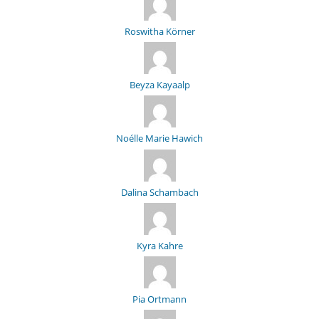
Roswitha Körner
Beyza Kayaalp
Noélle Marie Hawich
Dalina Schambach
Kyra Kahre
Pia Ortmann