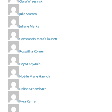
Clara Wrzesinski
Julia Stamm
Juliane Marks
Constantin Mauf-Clausen
Roswitha Körner
Beyza Kayaalp
Noélle Marie Hawich
Dalina Schambach
Kyra Kahre