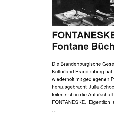
FONTANE-
LEBENSSTATION
FONTANE-ORTE
FONTANESKE 
Fontane Büchl
FONTANE-PROJE
Die Brandenburgische Gesell
Kulturland Brandenburg hat
wiederholt mit gediegenen P
herausgebracht: Julia Schoch
teilen sich in die Autorschaf
FONTANESKE. Eigentlich ist
…