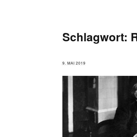
AKTUELLES
Schlagwort:
LOGBUCH
FONTANE 2.0.0
9. MAI 2019
FONTANE ALS K
FONTANE UND 
FONTANE-
FORSCHER*INN
FONTANE-INSTI