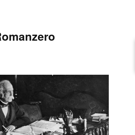
ARTIKEL VORSCHLAGEN
Romanzero
FONTANE-INTERVIEWREIHE
UNSTFIGUR
SCHULE
EN
TUTIONEN