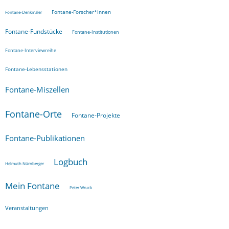
Fontane-Forscher*innen
Fontane-Denkmäler
Fontane-Fundstücke
Fontane-Institutionen
Fontane-Interviewreihe
Fontane-Lebensstationen
Fontane-Miszellen
Fontane-Orte
Fontane-Projekte
Fontane-Publikationen
Logbuch
Helmuth Nürnberger
Mein Fontane
Peter Wruck
Veranstaltungen