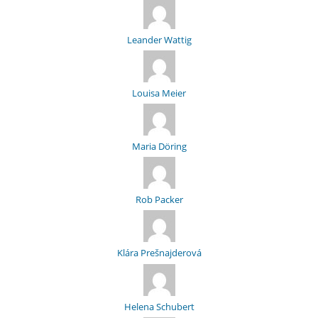
Leander Wattig
Louisa Meier
Maria Döring
Rob Packer
Klára Prešnajderová
Helena Schubert