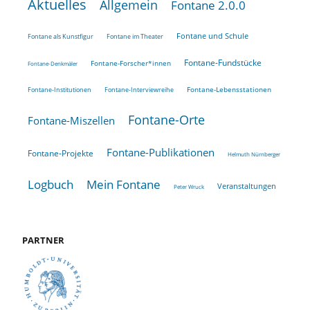
Aktuelles
Allgemein
Fontane 2.0.0
Fontane und Schule
Fontane als Kunstfigur
Fontane im Theater
Fontane-Fundstücke
Fontane-Forscher*innen
Fontane-Denkmäler
Fontane-Lebensstationen
Fontane-Institutionen
Fontane-Interviewreihe
Fontane-Orte
Fontane-Miszellen
Fontane-Publikationen
Fontane-Projekte
Helmuth Nürnberger
Logbuch
Mein Fontane
Veranstaltungen
Peter Wruck
PARTNER