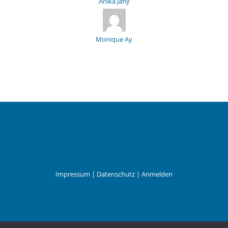
Anika Jany
Monique Ay
Impressum
|
Datenschutz
|
Anmelden
Leander Wattig