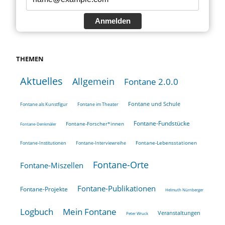
Anmelden
THEMEN
Aktuelles
Allgemein
Fontane 2.0.0
Fontane und Schule
Fontane als Kunstfigur
Fontane im Theater
Fontane-Fundstücke
Fontane-Forscher*innen
Fontane-Denkmäler
Fontane-Lebensstationen
Fontane-Institutionen
Fontane-Interviewreihe
Fontane-Orte
Fontane-Miszellen
Fontane-Publikationen
Fontane-Projekte
Helmuth Nürnberger
Logbuch
Mein Fontane
Veranstaltungen
Peter Wruck