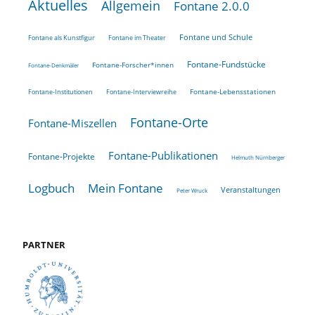
Aktuelles
Allgemein
Fontane 2.0.0
Fontane und Schule
Fontane als Kunstfigur
Fontane im Theater
Fontane-Fundstücke
Fontane-Forscher*innen
Fontane-Denkmäler
Fontane-Lebensstationen
Fontane-Institutionen
Fontane-Interviewreihe
Fontane-Orte
Fontane-Miszellen
Fontane-Publikationen
Fontane-Projekte
Helmuth Nürnberger
Logbuch
Mein Fontane
Veranstaltungen
Peter Wruck
PARTNER