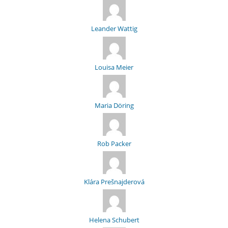
Leander Wattig
Louisa Meier
Maria Döring
Rob Packer
Klára Prešnajderová
Helena Schubert