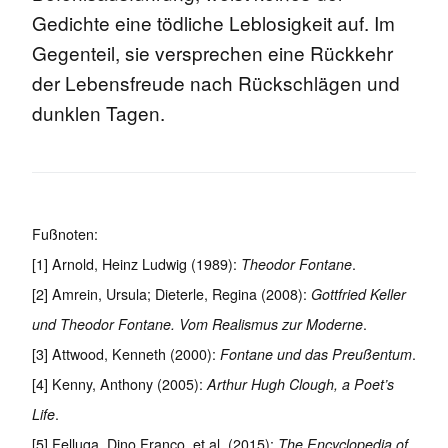
Gedichte eine tödliche Leblosigkeit auf. Im
Gegenteil, sie versprechen eine Rückkehr
der Lebensfreude nach Rückschlägen und
dunklen Tagen.
Fußnoten:
[1] Arnold, Heinz Ludwig (1989):
Theodor Fontane
.
[2] Amrein, Ursula; Dieterle, Regina (2008):
Gottfried Keller
und Theodor Fontane. Vom Realismus zur Moderne
.
[3] Attwood, Kenneth (2000):
Fontane und das Preußentum
.
[4] Kenny, Anthony (2005):
Arthur Hugh Clough, a Poet’s
Life
.
[5] Felluga, Dino Franco, et al. (2015):
The Encyclopedia of