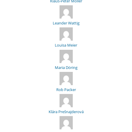
Klaus-Peter Möller
Leander Wattig
Louisa Meier
Maria Döring
Rob Packer
Klára Prešnajderová