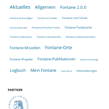
Aktuelles
Allgemein
Fontane 2.0.0
Fontane und Schule
Fontane als Kunstfigur
Fontane im Theater
Fontane-Fundstücke
Fontane-Forscher*innen
Fontane-Denkmäler
Fontane-Lebensstationen
Fontane-Institutionen
Fontane-Interviewreihe
Fontane-Orte
Fontane-Miszellen
Fontane-Publikationen
Fontane-Projekte
Helmuth Nürnberger
Logbuch
Mein Fontane
Veranstaltungen
Peter Wruck
PARTNER