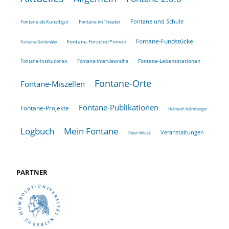
Fontane und Schule
Fontane als Kunstfigur
Fontane im Theater
Fontane-Fundstücke
Fontane-Forscher*innen
Fontane-Denkmäler
Fontane-Lebensstationen
Fontane-Institutionen
Fontane-Interviewreihe
Fontane-Orte
Fontane-Miszellen
Fontane-Publikationen
Fontane-Projekte
Helmuth Nürnberger
Logbuch
Mein Fontane
Veranstaltungen
Peter Wruck
PARTNER