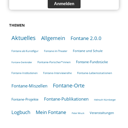
Anmelden
THEMEN
Aktuelles
Allgemein
Fontane 2.0.0
Fontane und Schule
Fontane als Kunstfigur
Fontane im Theater
Fontane-Fundstücke
Fontane-Forscher*innen
Fontane-Denkmäler
Fontane-Lebensstationen
Fontane-Institutionen
Fontane-Interviewreihe
Fontane-Orte
Fontane-Miszellen
Fontane-Publikationen
Fontane-Projekte
Helmuth Nürnberger
Logbuch
Mein Fontane
Veranstaltungen
Peter Wruck