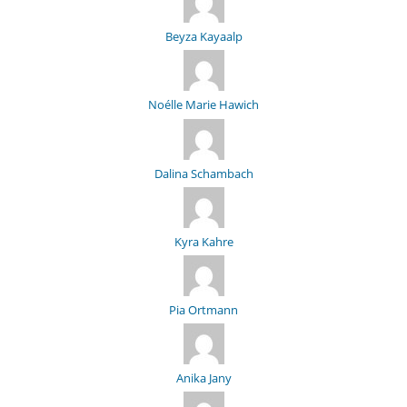
Beyza Kayaalp
Noélle Marie Hawich
Dalina Schambach
Kyra Kahre
Pia Ortmann
Anika Jany