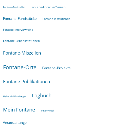
Fontane-Forscher*innen
Fontane-Denkmäler
Fontane-Fundstücke
Fontane-Institutionen
Fontane-Interviewreihe
Fontane-Lebensstationen
Fontane-Miszellen
Fontane-Orte
Fontane-Projekte
Fontane-Publikationen
Logbuch
Helmuth Nürnberger
Mein Fontane
Peter Wruck
Veranstaltungen