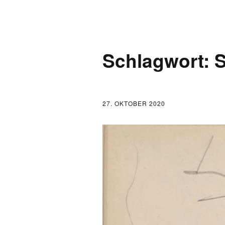
AKTUELLES
Schlagwort:
S
LOGBUCH
FONTANE 2.0.0
27. OKTOBER 2020
FONTANE ALS K
FONTANE UND 
FONTANE-
FORSCHER*INN
FONTANE-INSTI