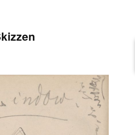
ARTIKEL VORSCHLAGEN
kizzen
FONTANE-INTERVIEWREIHE
UNSTFIGUR
SCHULE
EN
TUTIONEN