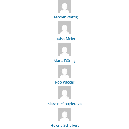
Leander Wattig
Louisa Meier
Maria Döring
Rob Packer
Klára Prešnajderová
Helena Schubert