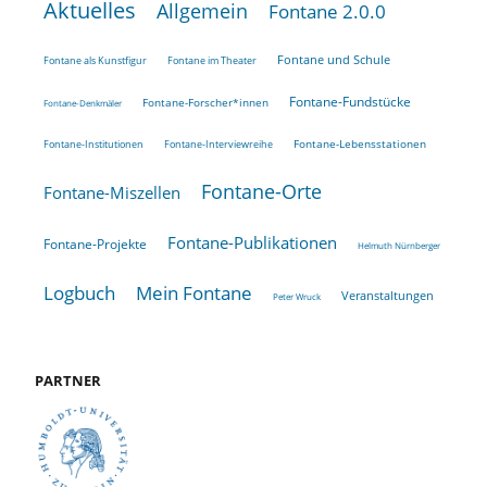
Aktuelles
Allgemein
Fontane 2.0.0
Fontane und Schule
Fontane als Kunstfigur
Fontane im Theater
Fontane-Fundstücke
Fontane-Forscher*innen
Fontane-Denkmäler
Fontane-Lebensstationen
Fontane-Institutionen
Fontane-Interviewreihe
Fontane-Orte
Fontane-Miszellen
Fontane-Publikationen
Fontane-Projekte
Helmuth Nürnberger
Logbuch
Mein Fontane
Veranstaltungen
Peter Wruck
PARTNER