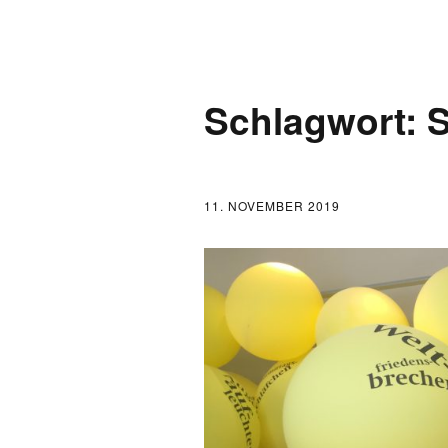
AKTUELLES
Schlagwort:
LOGBUCH
FONTANE 2.0.0
11. NOVEMBER 2019
FONTANE ALS K
FONTANE UND 
FONTANE-
FORSCHER*INN
FONTANE-INSTI