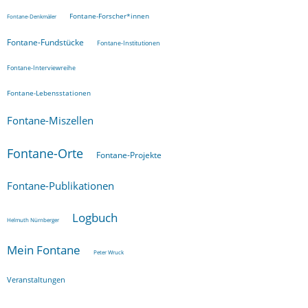
Fontane-Forscher*innen
Fontane-Denkmäler
Fontane-Fundstücke
Fontane-Institutionen
Fontane-Interviewreihe
Fontane-Lebensstationen
Fontane-Miszellen
Fontane-Orte
Fontane-Projekte
Fontane-Publikationen
Logbuch
Helmuth Nürnberger
Mein Fontane
Peter Wruck
Veranstaltungen