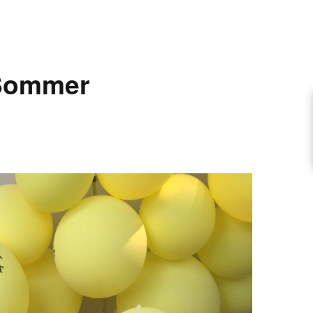
ARTIKEL VORSCHLAGEN
Sommer
FONTANE-INTERVIEWREIHE
UNSTFIGUR
SCHULE
EN
TUTIONEN