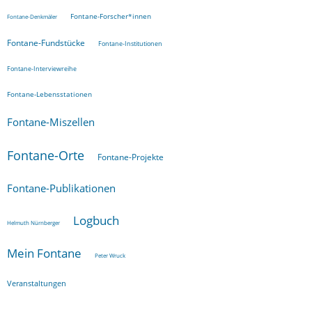
Fontane-Forscher*innen
Fontane-Denkmäler
Fontane-Fundstücke
Fontane-Institutionen
Fontane-Interviewreihe
Fontane-Lebensstationen
Fontane-Miszellen
Fontane-Orte
Fontane-Projekte
Fontane-Publikationen
Logbuch
Helmuth Nürnberger
Mein Fontane
Peter Wruck
Veranstaltungen