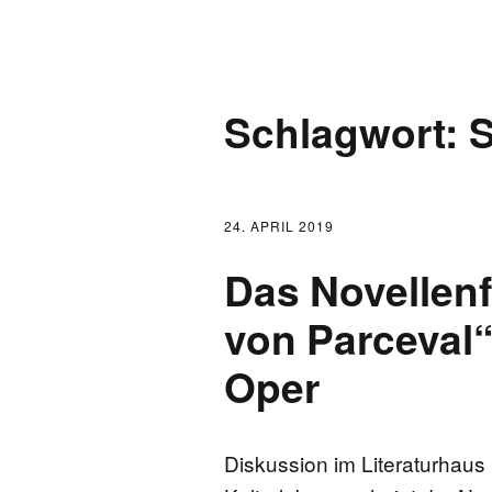
AKTUELLES
Schlagwort:
LOGBUCH
FONTANE 2.0.0
24. APRIL 2019
FONTANE ALS K
Das Novellen
FONTANE UND 
von Parceval“
Oper
FONTANE-
FORSCHER*INN
Diskussion im Literaturhaus 
FONTANE-INSTI