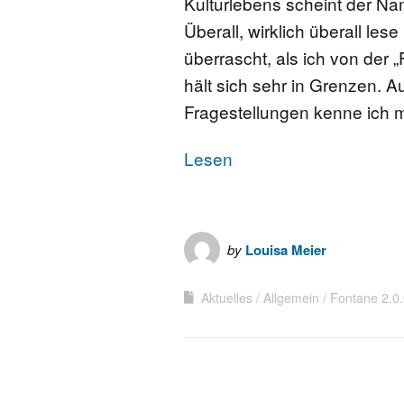
Kulturlebens scheint der Na
Überall, wirklich überall les
FONTANE-
LEBENSSTATION
überrascht, als ich von der 
hält sich sehr in Grenzen. 
FONTANE-ORTE
Fragestellungen kenne ich m
FONTANE-PROJE
Lesen
by
Louisa Meier
Aktuelles
Allgemein
Fontane 2.0