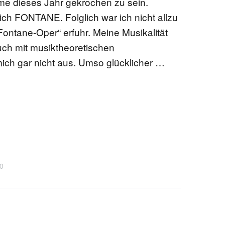
me dieses Jahr gekrochen zu sein.
e ich FONTANE. Folglich war ich nicht allzu
EN
„Fontane-Oper“ erfuhr. Meine Musikalität
Auch mit musiktheoretischen
ich gar nicht aus. Umso glücklicher …
KTE
.0