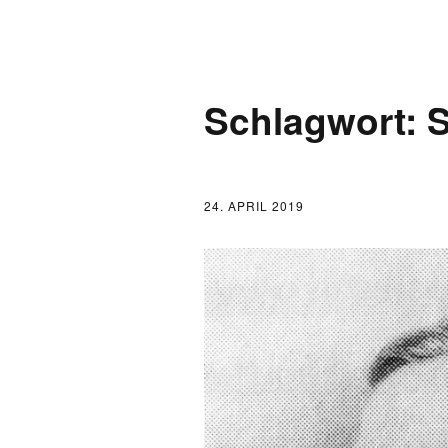
AKTUELLES
Schlagwort:
S
LOGBUCH
FONTANE 2.0.0
24. APRIL 2019
FONTANE ALS K
FONTANE UND 
FONTANE-
FORSCHER*INN
FONTANE-INSTI