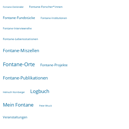
Fontane-Forscher*innen
Fontane-Denkmäler
Fontane-Fundstücke
Fontane-Institutionen
Fontane-Interviewreihe
Fontane-Lebensstationen
Fontane-Miszellen
Fontane-Orte
Fontane-Projekte
Fontane-Publikationen
Logbuch
Helmuth Nürnberger
Mein Fontane
Peter Wruck
Veranstaltungen