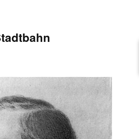
ARTIKEL VORSCHLAGEN
tadtbahn
FONTANE-INTERVIEWREIHE
UNSTFIGUR
SCHULE
EN
TUTIONEN