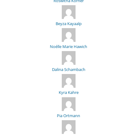
Roswitha Körner
Beyza Kayaalp
Noélle Marie Hawich
Dalina Schambach
Kyra Kahre
Pia Ortmann