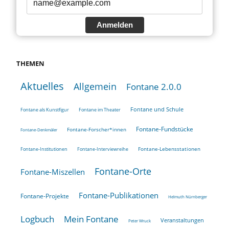
Anmelden
THEMEN
Aktuelles
Allgemein
Fontane 2.0.0
Fontane und Schule
Fontane als Kunstfigur
Fontane im Theater
Fontane-Fundstücke
Fontane-Forscher*innen
Fontane-Denkmäler
Fontane-Lebensstationen
Fontane-Institutionen
Fontane-Interviewreihe
Fontane-Orte
Fontane-Miszellen
Fontane-Publikationen
Fontane-Projekte
Helmuth Nürnberger
Logbuch
Mein Fontane
Veranstaltungen
Peter Wruck