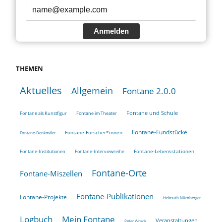
Anmelden
THEMEN
Aktuelles
Allgemein
Fontane 2.0.0
Fontane und Schule
Fontane als Kunstfigur
Fontane im Theater
Fontane-Fundstücke
Fontane-Forscher*innen
Fontane-Denkmäler
Fontane-Lebensstationen
Fontane-Institutionen
Fontane-Interviewreihe
Fontane-Orte
Fontane-Miszellen
Fontane-Publikationen
Fontane-Projekte
Helmuth Nürnberger
Logbuch
Mein Fontane
Veranstaltungen
Peter Wruck