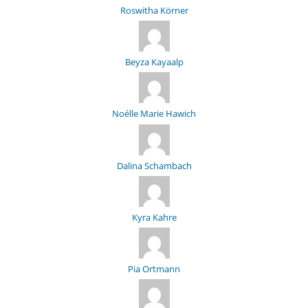
Roswitha Körner
Beyza Kayaalp
Noélle Marie Hawich
Dalina Schambach
Kyra Kahre
Pia Ortmann