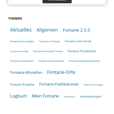
THEMEN
Aktuelles
Allgemein
Fontane 2.0.0
Fontane und Schule
Fontane als Kunstfigur
Fontane im Theater
Fontane-Fundstücke
Fontane-Forscher*innen
Fontane-Denkmäler
Fontane-Lebensstationen
Fontane-Institutionen
Fontane-Interviewreihe
Fontane-Orte
Fontane-Miszellen
Fontane-Publikationen
Fontane-Projekte
Helmuth Nürnberger
Logbuch
Mein Fontane
Veranstaltungen
Peter Wruck