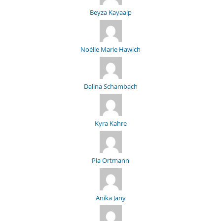
Beyza Kayaalp
Noélle Marie Hawich
Dalina Schambach
Kyra Kahre
Pia Ortmann
Anika Jany