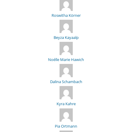
Roswitha Körner
Beyza Kayaalp
Noélle Marie Hawich
Dalina Schambach
Kyra Kahre
Pia Ortmann