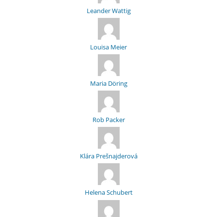
Leander Wattig
Louisa Meier
Maria Döring
Rob Packer
Klára Prešnajderová
Helena Schubert