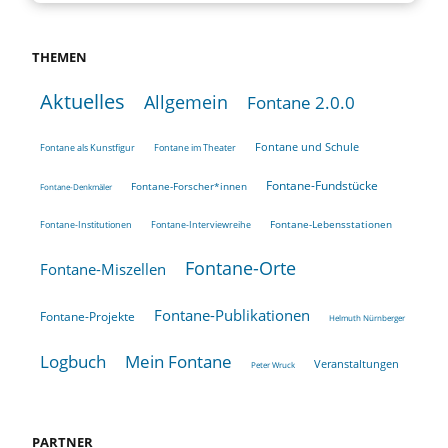
THEMEN
Aktuelles
Allgemein
Fontane 2.0.0
Fontane und Schule
Fontane als Kunstfigur
Fontane im Theater
Fontane-Fundstücke
Fontane-Forscher*innen
Fontane-Denkmäler
Fontane-Lebensstationen
Fontane-Institutionen
Fontane-Interviewreihe
Fontane-Orte
Fontane-Miszellen
Fontane-Publikationen
Fontane-Projekte
Helmuth Nürnberger
Logbuch
Mein Fontane
Veranstaltungen
Peter Wruck
PARTNER