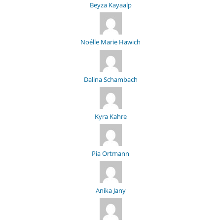
Beyza Kayaalp
Noélle Marie Hawich
Dalina Schambach
Kyra Kahre
Pia Ortmann
Anika Jany