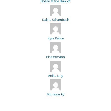
Noélle Marie Hawich
Dalina Schambach
Kyra Kahre
Pia Ortmann
Anika Jany
Monique Ay