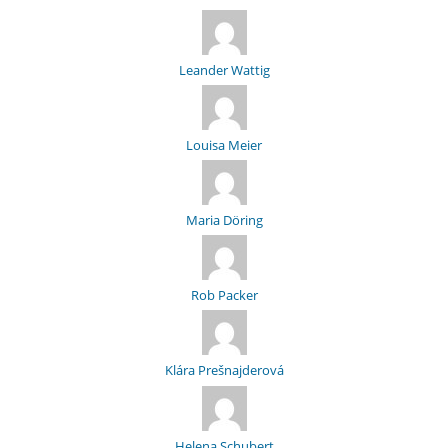
Leander Wattig
Louisa Meier
Maria Döring
Rob Packer
Klára Prešnajderová
Helena Schubert