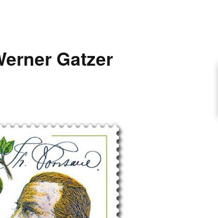
ARTIKEL VORSCHLAGEN
erner Gatzer
FONTANE-INTERVIEWREIHE
UNSTFIGUR
SCHULE
EN
TUTIONEN