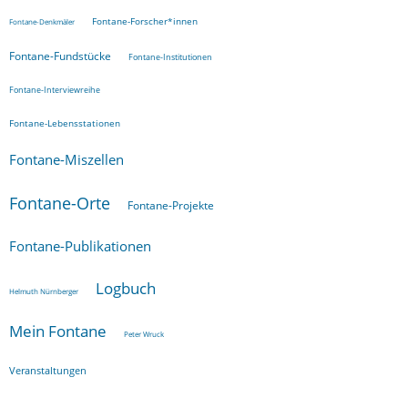
Fontane-Forscher*innen
Fontane-Denkmäler
Fontane-Fundstücke
Fontane-Institutionen
Fontane-Interviewreihe
Fontane-Lebensstationen
Fontane-Miszellen
Fontane-Orte
Fontane-Projekte
Fontane-Publikationen
Logbuch
Helmuth Nürnberger
Mein Fontane
Peter Wruck
Veranstaltungen