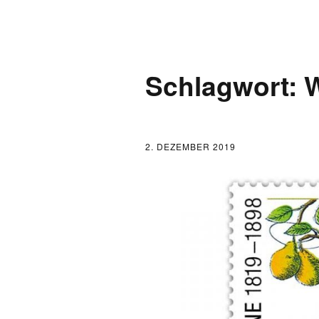
AKTUELLES
Schlagwort:
W
LOGBUCH
FONTANE 2.0.0
2. DEZEMBER 2019
FONTANE ALS K
FONTANE UND 
FONTANE-
FORSCHER*INN
FONTANE-INSTI