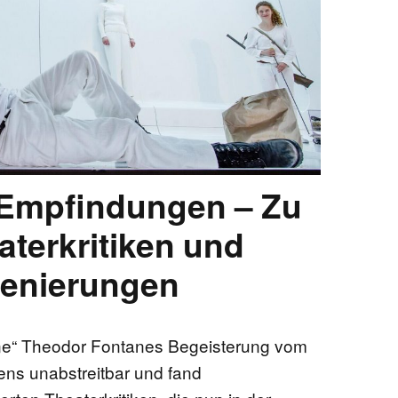
EN
KTE
 Empfindungen – Zu
terkritiken und
zenierungen
ne“ Theodor Fontanes Begeisterung vom
ens unabstreitbar und fand