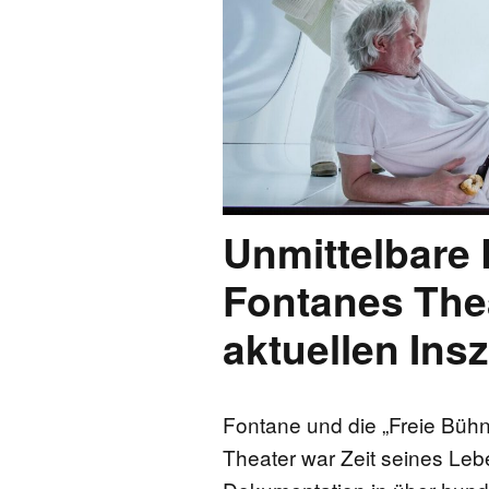
FONTANE-
LEBENSSTATION
FONTANE-ORTE
FONTANE-PROJE
Unmittelbare
Fontanes Thea
aktuellen Ins
Fontane und die „Freie Büh
Theater war Zeit seines Leb