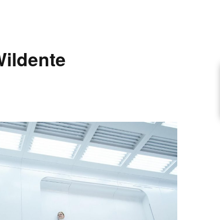
ARTIKEL VORSCHLAGEN
ildente
FONTANE-INTERVIEWREIHE
UNSTFIGUR
SCHULE
EN
TUTIONEN