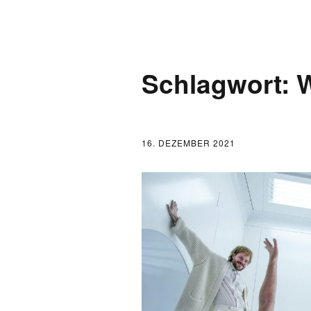
AKTUELLES
Schlagwort:
W
LOGBUCH
FONTANE 2.0.0
16. DEZEMBER 2021
FONTANE ALS K
FONTANE UND 
FONTANE-
FORSCHER*INN
FONTANE-INSTI