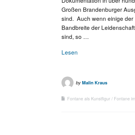
Dokumentation in über hunder
Großen Brandenburger Ausg
sind. Auch wenn einige der K
Bandbreite der Leidenschaft
sind, so …
Lesen
by
Malin Kraus
Fontane als Kunstfigur
Fontane im