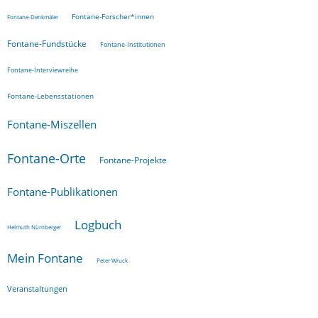
Fontane-Forscher*innen
Fontane-Denkmäler
Fontane-Fundstücke
Fontane-Institutionen
Fontane-Interviewreihe
Fontane-Lebensstationen
Fontane-Miszellen
Fontane-Orte
Fontane-Projekte
Fontane-Publikationen
Logbuch
Helmuth Nürnberger
Mein Fontane
Peter Wruck
Veranstaltungen