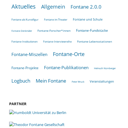
Aktuelles
Allgemein
Fontane 2.0.0
Fontane und Schule
Fontane als Kunstfigur
Fontane im Theater
Fontane-Fundstücke
Fontane-Forscher*innen
Fontane-Denkmäler
Fontane-Lebensstationen
Fontane-Institutionen
Fontane-Interviewreihe
Fontane-Orte
Fontane-Miszellen
Fontane-Publikationen
Fontane-Projekte
Helmuth Nürnberger
Logbuch
Mein Fontane
Veranstaltungen
Peter Wruck
PARTNER