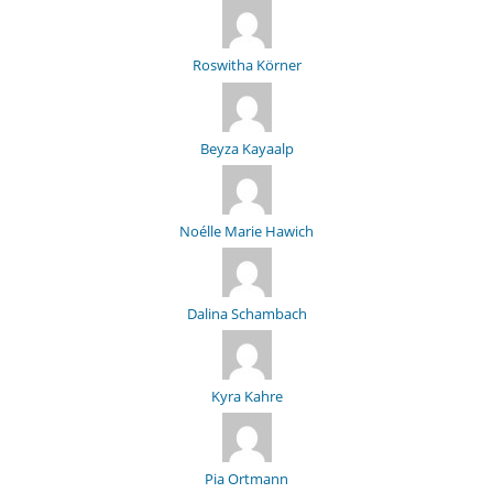
Roswitha Körner
Beyza Kayaalp
Noélle Marie Hawich
Dalina Schambach
Kyra Kahre
Pia Ortmann