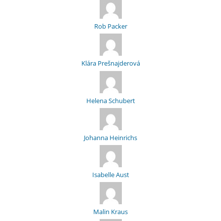
Rob Packer
Klára Prešnajderová
Helena Schubert
Johanna Heinrichs
Isabelle Aust
Malin Kraus