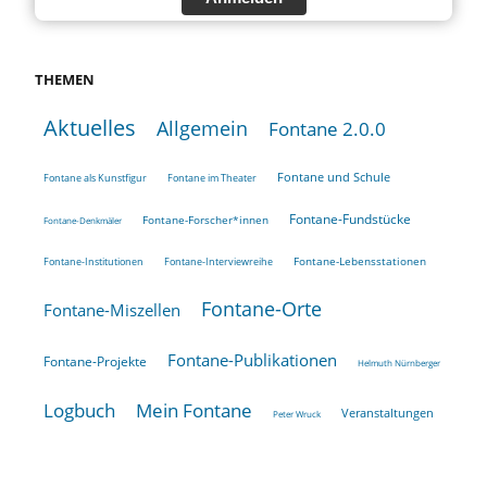
THEMEN
Aktuelles
Allgemein
Fontane 2.0.0
Fontane und Schule
Fontane als Kunstfigur
Fontane im Theater
Fontane-Fundstücke
Fontane-Forscher*innen
Fontane-Denkmäler
Fontane-Lebensstationen
Fontane-Institutionen
Fontane-Interviewreihe
Fontane-Orte
Fontane-Miszellen
Fontane-Publikationen
Fontane-Projekte
Helmuth Nürnberger
Logbuch
Mein Fontane
Veranstaltungen
Peter Wruck