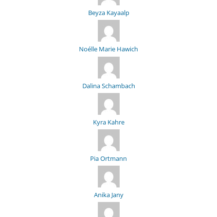
Beyza Kayaalp
Noélle Marie Hawich
Dalina Schambach
Kyra Kahre
Pia Ortmann
Anika Jany