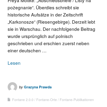
Freya Moltke: „Abschiedsbriefe / Listy na
pożegnanie“. Überdies schreibt sie
historische Aufsätze in der Zeitschrift
„Karkonosze“ (Riesengebirge). Derzeit lebt
sie in Warschau. Der nachfolgende Beitrag
wurde ursprünglich auf polnisch
geschrieben und erschien zuerst neben
einer deutschen …
Lesen
by
Grazyna Prawda
Fontane 2.0.0
Fontane-Orte
Fontane-Publikationen