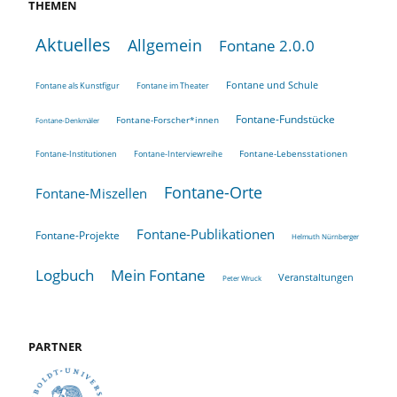
THEMEN
Aktuelles
Allgemein
Fontane 2.0.0
Fontane und Schule
Fontane als Kunstfigur
Fontane im Theater
Fontane-Fundstücke
Fontane-Forscher*innen
Fontane-Denkmäler
Fontane-Lebensstationen
Fontane-Institutionen
Fontane-Interviewreihe
Fontane-Orte
Fontane-Miszellen
Fontane-Publikationen
Fontane-Projekte
Helmuth Nürnberger
Logbuch
Mein Fontane
Veranstaltungen
Peter Wruck
PARTNER