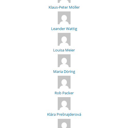
Klaus-Peter Möller
Leander Wattig
Louisa Meier
Maria Döring
Rob Packer
Klára Prešnajderová