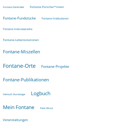
Fontane-Forscher*innen
Fontane-Denkmäler
Fontane-Fundstücke
Fontane-Institutionen
Fontane-Interviewreihe
Fontane-Lebensstationen
Fontane-Miszellen
Fontane-Orte
Fontane-Projekte
Fontane-Publikationen
Logbuch
Helmuth Nürnberger
Mein Fontane
Peter Wruck
Veranstaltungen