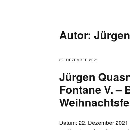
AKTUELLES
Autor:
Jürgen
LOGBUCH
FONTANE 2.0.0
22. DEZEMBER 2021
FONTANE ALS K
Jürgen Quasn
FONTANE UND 
Fontane V. – B
Weihnachtsfe
FONTANE-
FORSCHER*INN
Datum: 22. Dezember 2021 B
FONTANE-INSTI