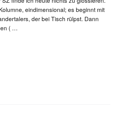
r SZ finde ich heute nichts zu glossieren.
 Kolumne, eindimensional; es beginnt mit
dertalers, der bei Tisch rülpst. Dann
ben ( …