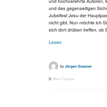
und hochverehrte Autoren, 
und des gegenseitigen Sich
FONTANE-
LEBENSSTATION
Jubelfest Jesu der Hauptpas
nicht gibt. Nun möchte ich S
FONTANE-ORTE
sich dort drüben treffen, ob 
FONTANE-PROJE
Lesen
by
Jürgen Quasner
Mein Fontane