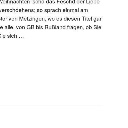
Weihnachten ischd das Feschd der Liebe
verschdehens; so sprach einmal am
EN
tor von Metzingen, wo es diesen Titel gar
ie alle, von GB bis Rußland fragen, ob Sie
Sie sich …
KTE