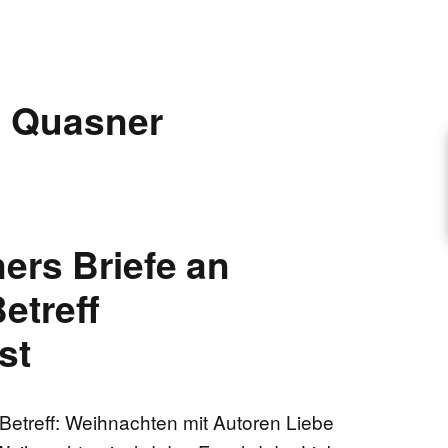
ARTIKEL VORSCHLAGEN
 Quasner
FONTANE-INTERVIEWREIHE
UNSTFIGUR
ers Briefe an
SCHULE
etreff
st
EN
etreff: Weihnachten mit Autoren Liebe
TUTIONEN