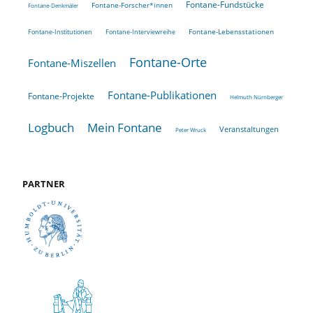
Fontane-Fundstücke
Fontane-Forscher*innen
Fontane-Denkmäler
Fontane-Lebensstationen
Fontane-Institutionen
Fontane-Interviewreihe
Fontane-Orte
Fontane-Miszellen
Fontane-Publikationen
Fontane-Projekte
Helmuth Nürnberger
Logbuch
Mein Fontane
Veranstaltungen
Peter Wruck
PARTNER