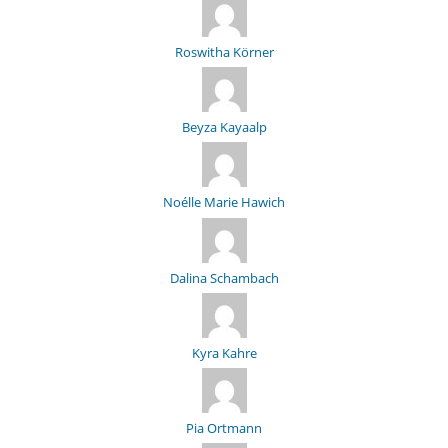
Roswitha Körner
Beyza Kayaalp
Noélle Marie Hawich
Dalina Schambach
Kyra Kahre
Pia Ortmann