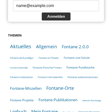
Anmelden
THEMEN
Aktuelles
Allgemein
Fontane 2.0.0
Fontane und Schule
Fontane als Kunstfigur
Fontane im Theater
Fontane-Fundstücke
Fontane-Forscher*innen
Fontane-Denkmäler
Fontane-Lebensstationen
Fontane-Institutionen
Fontane-Interviewreihe
Fontane-Orte
Fontane-Miszellen
Fontane-Publikationen
Fontane-Projekte
Helmuth Nürnberger
Logbuch
Mein Fontane
Veranstaltungen