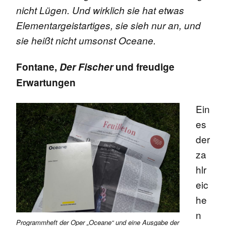
nicht Lügen. Und wirklich sie hat etwas
Elementargeistartiges, sie sieh nur an, und
sie heißt nicht umsonst Oceane.
Fontane,
Der Fischer
und freudige
Erwartungen
Ein
es
der
za
hlr
eic
he
n
Programmheft der Oper „Oceane“ und eine Ausgabe der