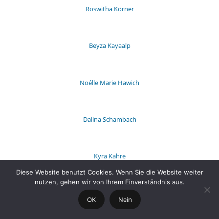
Roswitha Körner
Beyza Kayaalp
Noélle Marie Hawich
Dalina Schambach
Kyra Kahre
Diese Website benutzt Cookies. Wenn Sie die Website weiter
nutzen, gehen wir von Ihrem Einverständnis aus.
Pia Ortmann
OK
Nein