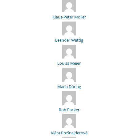
Klaus-Peter Möller
Leander Wattig
Louisa Meier
Maria Döring
Rob Packer
Klára Prešnajderová