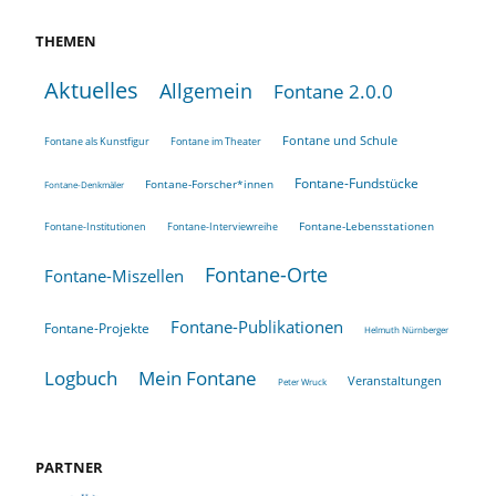
THEMEN
Aktuelles
Allgemein
Fontane 2.0.0
Fontane und Schule
Fontane als Kunstfigur
Fontane im Theater
Fontane-Fundstücke
Fontane-Forscher*innen
Fontane-Denkmäler
Fontane-Lebensstationen
Fontane-Institutionen
Fontane-Interviewreihe
Fontane-Orte
Fontane-Miszellen
Fontane-Publikationen
Fontane-Projekte
Helmuth Nürnberger
Logbuch
Mein Fontane
Veranstaltungen
Peter Wruck
PARTNER