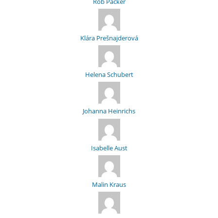
Rob Packer
Klára Prešnajderová
Helena Schubert
Johanna Heinrichs
Isabelle Aust
Malin Kraus