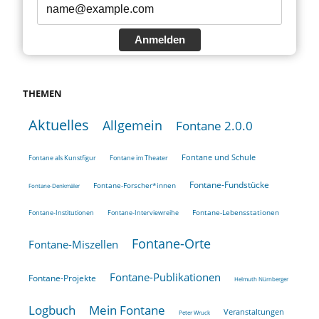
Anmelden
THEMEN
Aktuelles
Allgemein
Fontane 2.0.0
Fontane und Schule
Fontane als Kunstfigur
Fontane im Theater
Fontane-Fundstücke
Fontane-Forscher*innen
Fontane-Denkmäler
Fontane-Lebensstationen
Fontane-Institutionen
Fontane-Interviewreihe
Fontane-Orte
Fontane-Miszellen
Fontane-Publikationen
Fontane-Projekte
Helmuth Nürnberger
Logbuch
Mein Fontane
Veranstaltungen
Peter Wruck