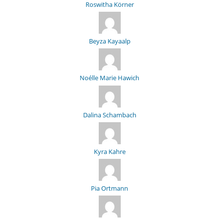
Roswitha Körner
Beyza Kayaalp
Noélle Marie Hawich
Dalina Schambach
Kyra Kahre
Pia Ortmann