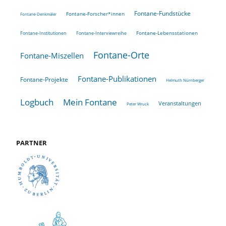
Fontane-Fundstücke
Fontane-Forscher*innen
Fontane-Denkmäler
Fontane-Lebensstationen
Fontane-Institutionen
Fontane-Interviewreihe
Fontane-Orte
Fontane-Miszellen
Fontane-Publikationen
Fontane-Projekte
Helmuth Nürnberger
Logbuch
Mein Fontane
Veranstaltungen
Peter Wruck
PARTNER