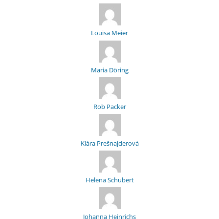
Louisa Meier
Maria Döring
Rob Packer
Klára Prešnajderová
Helena Schubert
Johanna Heinrichs