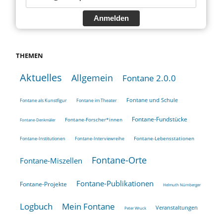
Anmelden
THEMEN
Aktuelles
Allgemein
Fontane 2.0.0
Fontane und Schule
Fontane als Kunstfigur
Fontane im Theater
Fontane-Fundstücke
Fontane-Forscher*innen
Fontane-Denkmäler
Fontane-Lebensstationen
Fontane-Institutionen
Fontane-Interviewreihe
Fontane-Orte
Fontane-Miszellen
Fontane-Publikationen
Fontane-Projekte
Helmuth Nürnberger
Logbuch
Mein Fontane
Veranstaltungen
Peter Wruck