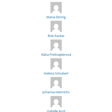
Maria Döring
Rob Packer
Klára Prešnajderová
Helena Schubert
Johanna Heinrichs
Isabelle Aust