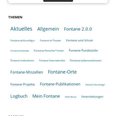
THEMEN
Aktuelles
Allgemein
Fontane 2.0.0
Fontane und Schule
Fontane als Kunstfigur
Fontane im Theater
Fontane-Fundstücke
Fontane-Forscher*innen
Fontane-Denkmäler
Fontane-Lebensstationen
Fontane-Institutionen
Fontane-Interviewreihe
Fontane-Orte
Fontane-Miszellen
Fontane-Publikationen
Fontane-Projekte
Helmuth Nürnberger
Logbuch
Mein Fontane
Veranstaltungen
Peter Wruck