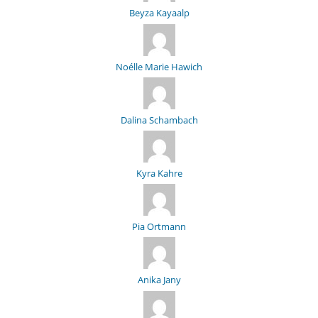
Beyza Kayaalp
Noélle Marie Hawich
Dalina Schambach
Kyra Kahre
Pia Ortmann
Anika Jany