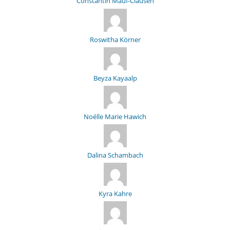
Constantin Mauf-Clausen
Roswitha Körner
Beyza Kayaalp
Noélle Marie Hawich
Dalina Schambach
Kyra Kahre