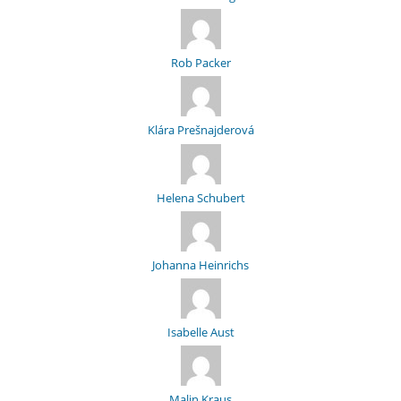
Rob Packer
Klára Prešnajderová
Helena Schubert
Johanna Heinrichs
Isabelle Aust
Malin Kraus