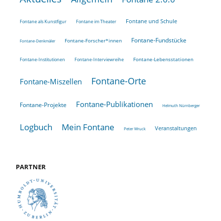
Fontane und Schule
Fontane als Kunstfigur
Fontane im Theater
Fontane-Fundstücke
Fontane-Forscher*innen
Fontane-Denkmäler
Fontane-Lebensstationen
Fontane-Institutionen
Fontane-Interviewreihe
Fontane-Orte
Fontane-Miszellen
Fontane-Publikationen
Fontane-Projekte
Helmuth Nürnberger
Logbuch
Mein Fontane
Veranstaltungen
Peter Wruck
PARTNER