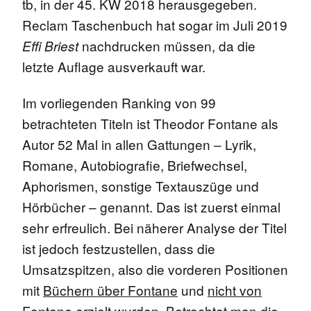
tb, in der 45. KW 2018 herausgegeben.
Reclam Taschenbuch hat sogar im Juli 2019
nachdrucken müssen, da die
Effi Briest
letzte Auflage ausverkauft war.
Im vorliegenden Ranking von 99
betrachteten Titeln ist Theodor Fontane als
Autor 52 Mal in allen Gattungen – Lyrik,
Romane, Autobiografie, Briefwechsel,
Aphorismen, sonstige Textauszüge und
Hörbücher – genannt. Das ist zuerst einmal
sehr erfreulich. Bei näherer Analyse der Titel
ist jedoch festzustellen, dass die
Umsatzspitzen, also die vorderen Positionen
mit
Büchern über Fontane
und
nicht von
Fontane
erzielt wurden.
Betrachtet man die