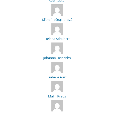
Rob Packer
Klára Prešnajderová
Helena Schubert
Johanna Heinrichs
Isabelle Aust
Malin Kraus