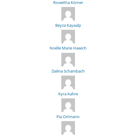
Roswitha Körner
Beyza Kayaalp
Noélle Marie Hawich
Dalina Schambach
Kyra Kahre
Pia Ortmann