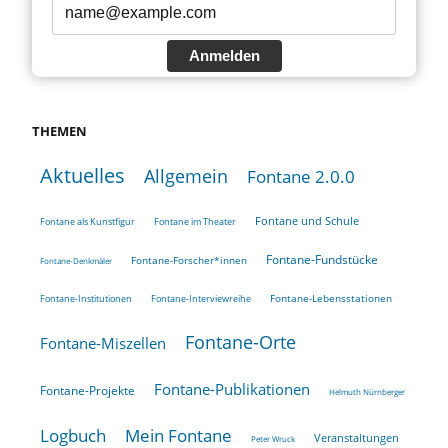
Anmelden
THEMEN
Aktuelles
Allgemein
Fontane 2.0.0
Fontane und Schule
Fontane als Kunstfigur
Fontane im Theater
Fontane-Fundstücke
Fontane-Forscher*innen
Fontane-Denkmäler
Fontane-Lebensstationen
Fontane-Institutionen
Fontane-Interviewreihe
Fontane-Orte
Fontane-Miszellen
Fontane-Publikationen
Fontane-Projekte
Helmuth Nürnberger
Logbuch
Mein Fontane
Veranstaltungen
Peter Wruck